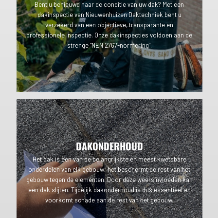
Bent u benieuwd naar de conditie van uw dak? Met een
dakinspectie van Nieuwenhuizen Daktechniek bent u
verzekerd van een objectieve, transparante en
professionele inspectie. Onze dakinspecties voldoen aan de
strenge "NEN 2767-normering".
DAKONDERHOUD
Het dak is een van de belangrijkste en meest kwetsbare
onderdelen van elk gebouw; het beschermt de rest van het
gebouw tegen de elementen. Door deze weersinvloeden kan
een dak slijten. Tijdelijk dakonderhoud is dus essentieel en
voorkomt schade aan de rest van het gebouw.