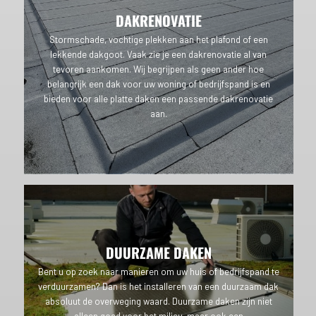
DAKRENOVATIE
Stormschade, vochtige plekken aan het plafond of een
lekkende dakgoot. Vaak zie je een dakrenovatie al van
tevoren aankomen. Wij begrijpen als geen ander hoe
belangrijk een dak voor uw woning of bedrijfspand is en
bieden voor alle platte daken een passende dakrenovatie
aan.
DUURZAME DAKEN
Bent u op zoek naar manieren om uw huis of bedrijfspand te
verduurzamen? Dan is het installeren van een duurzaam dak
absoluut de overweging waard. Duurzame daken zijn niet
alleen goed voor het milieu, maar ook een