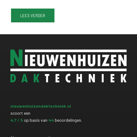
LEES VERDER
nieuwenhuizendaktechniek.nl
scoort een
4,7
/ 5
op basis van
44
beoordelingen.