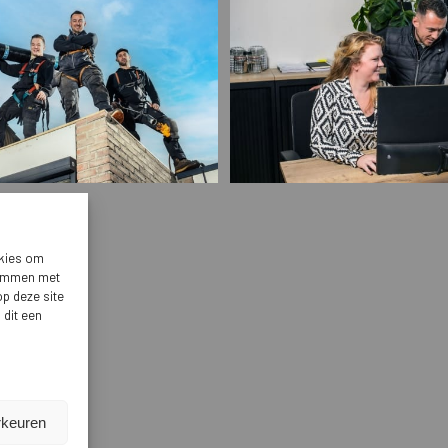
okies om
stemmen met
op deze site
 dit een
rkeuren