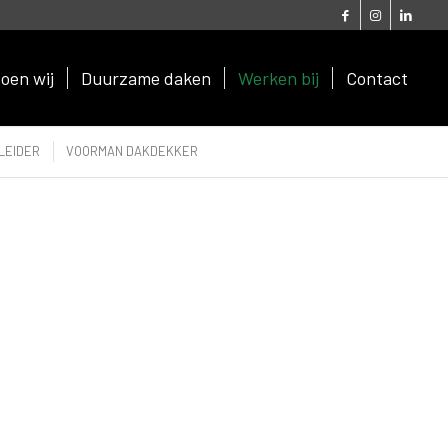
oen wij
Duurzame daken
Werken bij
Contact
LEIDER
VOORMAN DAKDEKKER