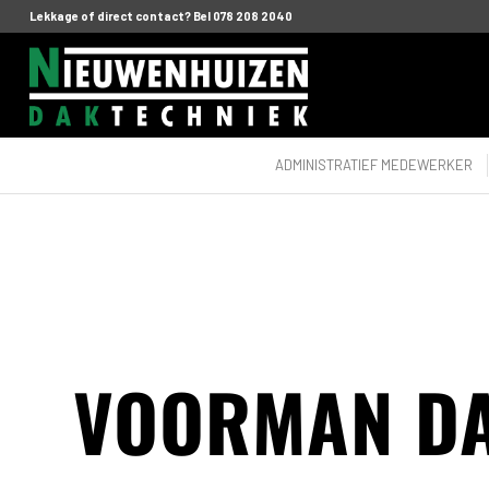
Lekkage of direct contact? Bel 078 208 2040
ADMINISTRATIEF MEDEWERKER
VOORMAN D