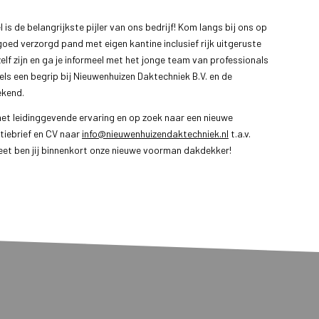
s de belangrijkste pijler van ons bedrijf! Kom langs bij ons op
goed verzorgd pand met eigen kantine inclusief rijk uitgeruste
ezelf zijn en ga je informeel met het jonge team van professionals
els een begrip bij Nieuwenhuizen Daktechniek B.V. en de
ekend.
met leidinggevende ervaring en op zoek naar een nieuwe
tiebrief en CV naar
info@nieuwenhuizendaktechniek.nl
t.a.v.
et ben jij binnenkort onze nieuwe voorman dakdekker!