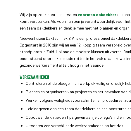
Wij zijn op zoek naar een ervaren
voorman dakdekker
die ons
komt versterken. Als voorman ben je verantwoordelijk voor het
een team dakdekkers en denk je mee met het plannen en organi
Nieuwenhuizen Daktechniek B.V. is een professioneel dakdekkersbe
Opgestart in 2018 zijn wij nu een 12-koppig team verspreid over
standplaats in Zuid-Holland de mooiste klussen uitvoeren. Dan
ondersteund door enkele oude rotten in het vak staan zowel inn
gezonde werkersmentaliteit hoog in het vaandel.
WERKZAAMHEDEN
Controleren of de ploegen hun werkplek veilig en ordelijk he
Plannen en organiseren van projecten en het bewaken van 
Werken volgens veiligheidsvoorschriften en procedures, zo
Leidinggeven aan een team dakdekkers en hen aansturen e
Opbouwende
kritiek en tips geven aan je collega’s indien no
Uitvoeren van verschillende werkzaamheden op het dak