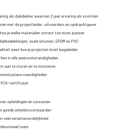
varing als dakdekker waarvan 2 jaar ervaring als voorman
eren met de projectleider, uitvoerders en opdrachtgever
 hoe je welke materialen correct toe moet passen
 dakbedekkingen, zoals bitumen, EPDM en PVC
liteit weet hoe je projecten moet begeleiden
rken in alle weersomstandigheden
am aan te sturen en te motiveren
mmunicatieve vaardigheden
n VCA-certificaat
 van opleidingen en cursussen
en goede arbeidsvoorwaarden
et veel verantwoordelijkheid
rofessioneel team