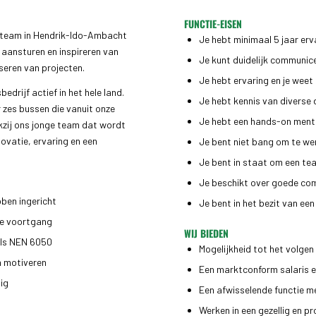
FUNCTIE-EISEN
 team in Hendrik-Ido-Ambacht
Je hebt minimaal 5 jaar er
 aansturen en inspireren van
Je kunt duidelijk communic
seren van projecten.
Je hebt ervaring en je weet
drijf actief in het hele land.
Je hebt kennis van diverse
 zes bussen die vanuit onze
Je hebt een hands-on menta
kzij ons jonge team dat wordt
ovatie, ervaring en een
Je bent niet bang om te we
Je bent in staat om een te
Je beschikt over goede co
bben ingericht
Je bent in het bezit van ee
de voortgang
WIJ BIEDEN
als NEN 6050
Mogelijkheid tot het volgen
n motiveren
Een marktconform salaris 
dig
Een afwisselende functie m
Werken in een gezellig en p