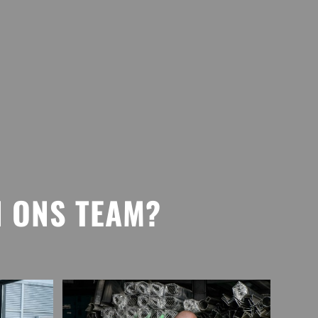
N ONS TEAM
?