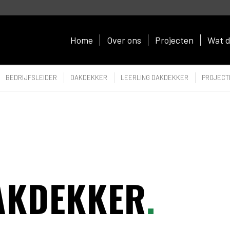
Home
Over ons
Projecten
Wat d
BEDRIJFSLEIDER
DAKDEKKER
LEERLING DAKDEKKER
PROJECT
AKDEKKER
.