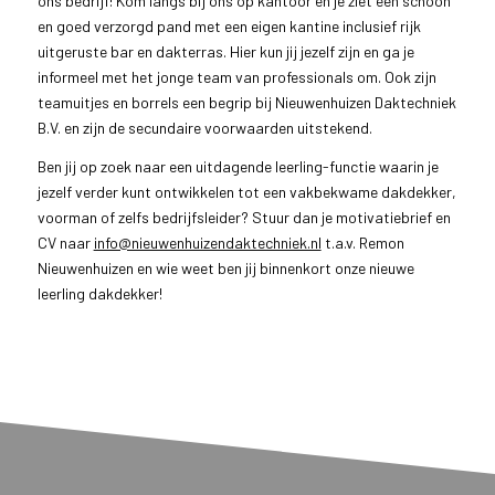
ons bedrijf! Kom langs bij ons op kantoor en je ziet een schoon
en goed verzorgd pand met een eigen kantine inclusief rijk
uitgeruste bar en dakterras. Hier kun jij jezelf zijn en ga je
informeel met het jonge team van professionals om. Ook zijn
teamuitjes en borrels een begrip bij Nieuwenhuizen Daktechniek
B.V. en zijn de secundaire voorwaarden uitstekend.
Ben jij op zoek naar een uitdagende leerling-functie waarin je
jezelf verder kunt ontwikkelen tot een vakbekwame dakdekker,
voorman of zelfs bedrijfsleider? Stuur dan je motivatiebrief en
CV naar
info@nieuwenhuizendaktechniek.nl
t.a.v. Remon
Nieuwenhuizen en wie weet ben jij binnenkort onze nieuwe
leerling dakdekker!