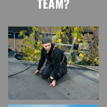
TEAM
?