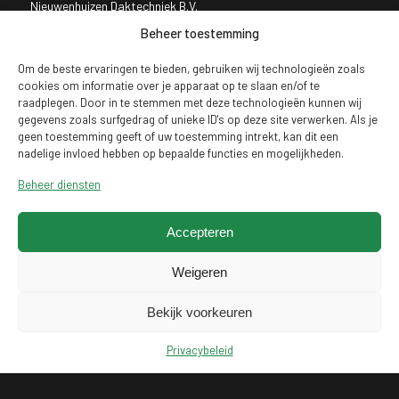
Nieuwenhuizen Daktechniek B.V.
Het Tasveld 1
Beheer toestemming
3342 GT Hendrik-Ido-Ambacht
Om de beste ervaringen te bieden, gebruiken wij technologieën zoals
Telefoon:
078 208 2040
cookies om informatie over je apparaat op te slaan en/of te
raadplegen. Door in te stemmen met deze technologieën kunnen wij
info@nieuwenhuizendaktechniek.nl
gegevens zoals surfgedrag of unieke ID's op deze site verwerken. Als je
geen toestemming geeft of uw toestemming intrekt, kan dit een
Openingstijden:
nadelige invloed hebben op bepaalde functies en mogelijkheden.
Maandag t/m vrijdag
08:00 – 17:00 uur.
Beheer diensten
DIENSTEN
.
Accepteren
Weigeren
Dakinspectie
Dakisolatie
Bekijk voorkeuren
Dakonderhoud
Privacybeleid
KLANTENSERVICE
Dakrenovatie
Duurzame Daken