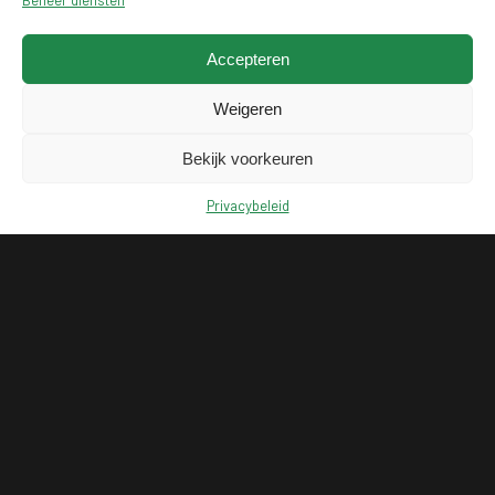
Beheer diensten
Accepteren
Weigeren
Bekijk voorkeuren
Privacybeleid
KLANTENSERVICE
MAIL ONS
BEL 078 208 2040
OVER ONS
VACATURES