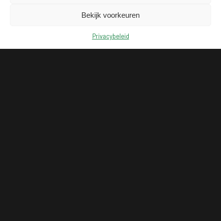
Bekijk voorkeuren
Privacybeleid
KLANTENSERVICE
MAIL ONS
BEL 078 208 2040
OVER ONS
VACATURES