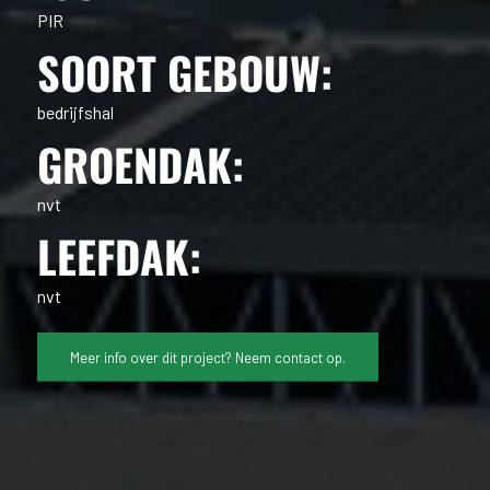
PIR
SOORT GEBOUW:
bedrijfshal
GROENDAK:
nvt
LEEFDAK:
nvt
Meer info over dit project? Neem contact op.