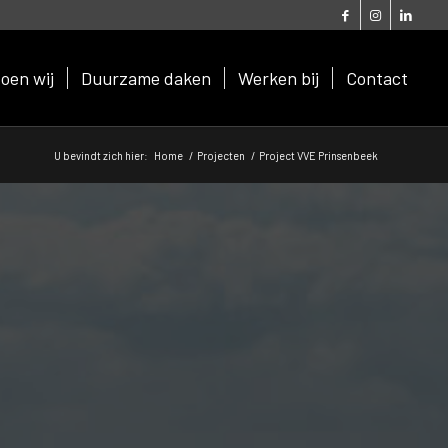
oen wij
Duurzame daken
Werken bij
Contact
U bevindt zich hier:
Home
/
Projecten
/
Project VVE Prinsenbeek