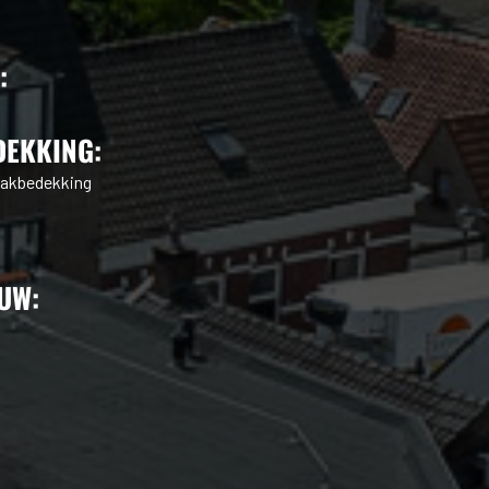
:
DEKKING:
dakbedekking
UW: