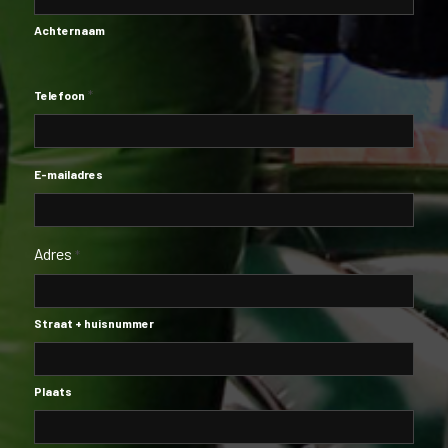
Achternaam
*
Telefoon
E-mailadres
Adres
*
Straat + huisnummer
Plaats