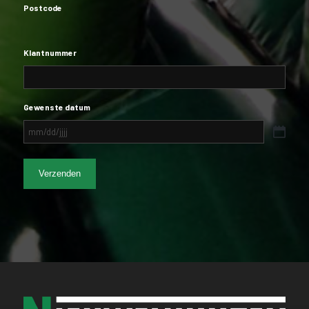
Postcode
Klantnummer
Gewenste datum
MM
slash
DD
slash
JJJJ