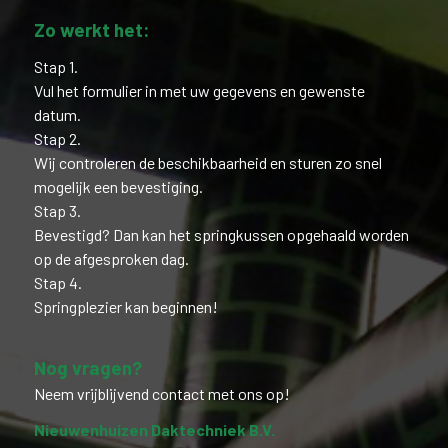
Zo werkt het:
Stap 1.
Vul het formulier in met uw gegevens en gewenste
datum.
Stap 2.
Wij controleren de beschikbaarheid en sturen zo snel
mogelijk een bevestiging.
Stap 3.
Bevestigd? Dan kan het springkussen opgehaald worden
op de afgesproken dag.
Stap 4.
Springplezier kan beginnen!
Nog vragen?
Neem vrijblijvend contact met ons op!
Nieuwenhuizen Daktechniek B.V.